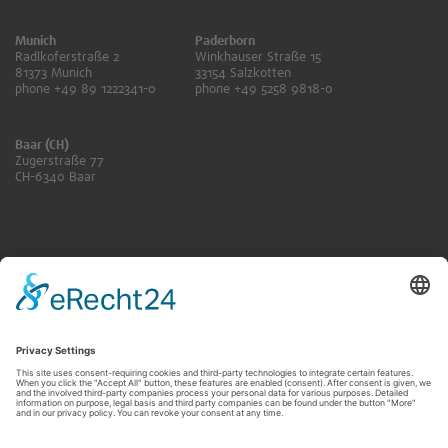
Munich
Paderborn
Radlkoferstraße 2
Winkhauser Straße 15
81373 Munich
33154 Salzkotten
phone +49 89 1222341-0
phone +49 5258 9818-0
Baar (CH)
Zugerstraße 77
CH-6340 Baar
ANFRAGE SENDEN
KONTAKT FÜR RENTNER:INNEN