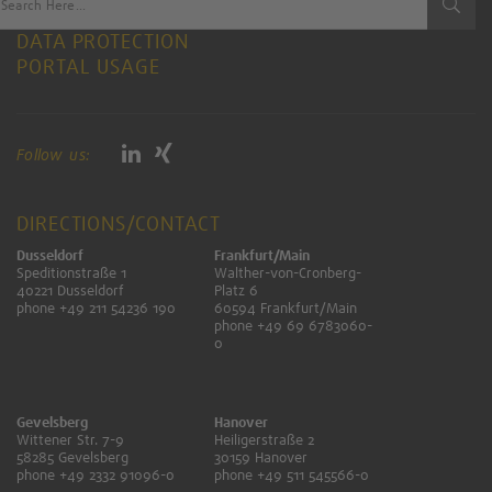
IMPRINT
DATA PROTECTION
PORTAL USAGE
Follow us:
DIRECTIONS/CONTACT
Dusseldorf
Frankfurt/Main
Speditionstraße 1
Walther-von-Cronberg-
40221 Dusseldorf
Platz 6
phone +49 211 54236 190
60594 Frankfurt/Main
phone +49 69 6783060-
0
Gevelsberg
Hanover
Wittener Str. 7-9
Heiligerstraße 2
58285 Gevelsberg
30159 Hanover
phone +49 2332 91096-0
phone +49 511 545566-0