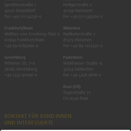
Speditionstraße 1
Heiligerstraße 2
40221 Düsseldorf
30159 Hannover
fon +49 211 54236-0
fon +49 511 545566-0
Frankfurt/Main
München
Walther-von-Cronberg-Platz 6
Radlkoferstraße 2
60594 Frankfurt/Main
81373 München
+49 69 6783060-0
fon +49 89 1222341-0
Gevelsberg
Paderborn
Wittener Str. 7-9
Winkhauser Straße 15
58285 Gevelsberg
33154 Salzkotten
+49 2332 91096-0
fon +49 5258 9818-0
Baar (CH)
Zugerstraße 77
CH-6340 Baar
KONTAKT FÜR KUND:INNEN
UND INTERESSIERTE