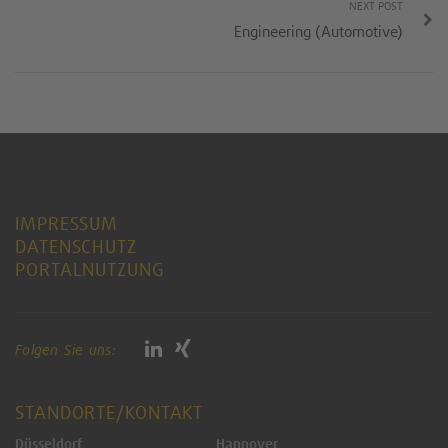
NEXT POST
Engineering (Automotive)
IMPRESSUM
DATENSCHUTZ
PORTALNUTZUNG
Folgen Sie uns:
STANDORTE/KONTAKT
Düsseldorf
Hannover