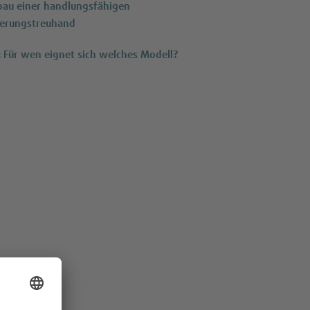
bau einer handlungsfähigen
herungstreuhand
 Für wen eignet sich welches Modell?