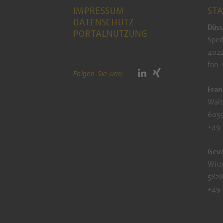
IMPRESSUM
ST
DATENSCHUTZ
Düss
PORTALNUTZUNG
Sped
4022
fon 
Folgen Sie uns:
Fran
Walt
6059
+49
Gev
Witt
5828
+49 