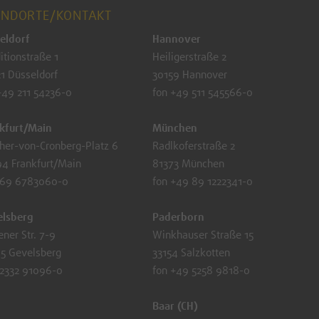
ANDORTE/KONTAKT
eldorf
Hannover
itionstraße 1
Heiligerstraße 2
1 Düsseldorf
30159 Hannover
+49 211 54236-0
fon +49 511 545566-0
kfurt/Main
München
her-von-Cronberg-Platz 6
Radlkoferstraße 2
4 Frankfurt/Main
81373 München
 69 6783060-0
fon +49 89 1222341-0
elsberg
Paderborn
ener Str. 7-9
Winkhauser Straße 15
5 Gevelsberg
33154 Salzkotten
2332 91096-0
fon +49 5258 9818-0
Baar (CH)