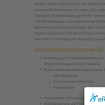
Darüber hinaus administrieren wir externe U
umfassende Outsourcing-Lösungen. Dazu gehör
Koordination/Vorbereitung sämtlicher Gremie
CTA-Administration auch weitreichende Erfahr
Abstimmung mit den Gesicherten, dem PSVaG
Angebot gehört auch die Entwicklung von Anla
Investment-Controlling und -Reporting speziel
UNSER LEISTUNGSSPEKTRUM FÜR 
Einrichtung einer Treuhandsicherung im 
Wege einer doppelseitigen Treuhand
Digital orientierte Administration unte
bAV-Verwaltung
Versicherungsmathematik
Kapitalanlage
Management und Organisation von Ku
Risikobewertung und Prüfung bestehen