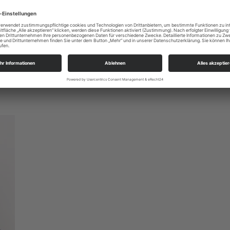
tion
es Treugebers