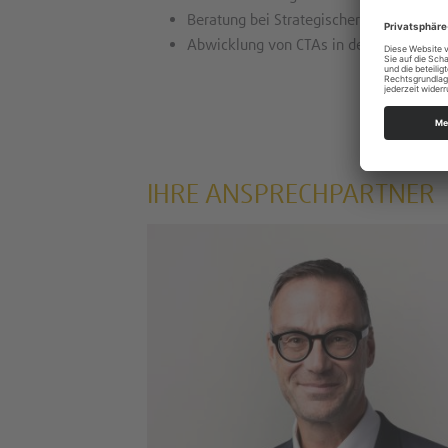
Beratung bei Strategischer Asset Alloca
Abwicklung von CTAs in der Insolvenz d
IHRE ANSPRECHPARTNER