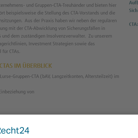
Auf
nternehmens- und Gruppen-CTA-Treuhänder und bieten hier
Sic
t beispielsweise die Stellung des CTA-Vorstands und die
nsitzungen. Aus der Praxis haben wir neben der regulären
CTA:
ung mit der CTA-Abwicklung von Sicherungsfällen in
 und dem zuständigen Insolvenzverwalter. Zu unserem
gerichtlinien, Investment Strategien sowie das
l für CTAs.
CTAS IM ÜBERBLICK
Lurse-Gruppen-CTA (bAV, Langzeitkonten, Altersteilzeit) im
r Einbeziehung von
nden-CTAs
der CTAs