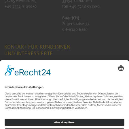
58285 Gevelsberg
33154 Salzkotten
+49 2332 91096-0
fon +49 5258 9818-0
Baar (CH)
Zugerstraße 77
CH-6340 Baar
KONTAKT FÜR KUND:INNEN
UND INTERESSIERTE
ANFRAGE SENDEN
KONTAKT FÜR RENTNER:INNEN