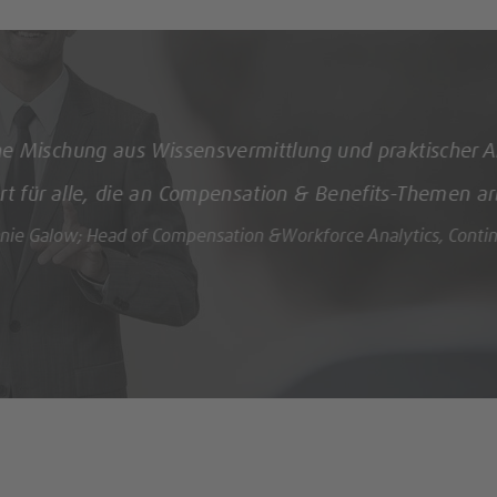
„Sie haben das Seminar genauso organisiert und didakt
authentisch, kompetent und engagiert. Wir (die Teiln
wohlgefühlt. Vielen herzlichen Dank noch einmal bis z