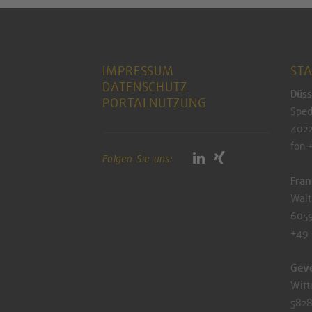
IMPRESSUM
ST
DATENSCHUTZ
Düss
PORTALNUTZUNG
Sped
4022
fon 
Folgen Sie uns:
Fran
Walt
6059
+49
Gev
Witt
5828