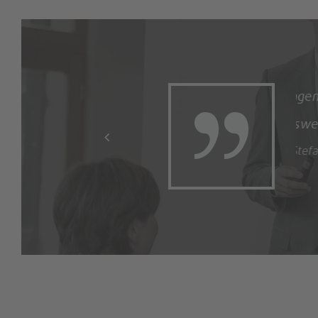
ermittlung und praktischer Anwendung –
ation & Benefits-Themen arbeiten.“
ion &Workforce Analytics, Continental Reifen Deutschland