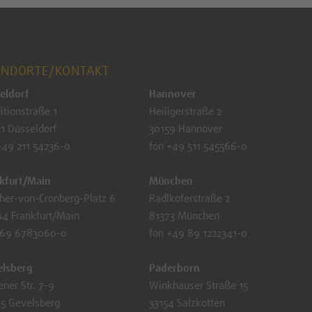
ANDORTE/KONTAKT
eldorf
Hannover
itionstraße 1
Heiligerstraße 2
1 Düsseldorf
30159 Hannover
+49 211 54236-0
fon +49 511 545566-0
kfurt/Main
München
her-von-Cronberg-Platz 6
Radlkoferstraße 2
4 Frankfurt/Main
81373 München
 69 6783060-0
fon +49 89 1222341-0
elsberg
Paderborn
ener Str. 7-9
Winkhauser Straße 15
5 Gevelsberg
33154 Salzkotten