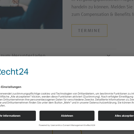
handeln zu können. Melden Sie
zum Compensation & Benefits 
TERMINE
 zum Herunterladen