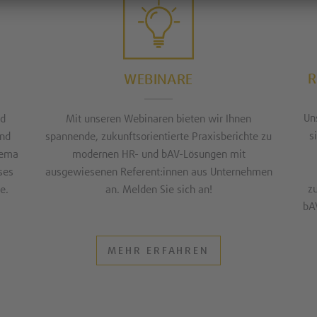
R
WEBINARE
Un
nd
Mit unseren Webinaren bieten wir Ihnen
s
und
spannende, zukunftsorientierte Praxisberichte zu
hema
modernen HR- und bAV-Lösungen mit
ses
ausgewiesenen Referent:innen aus Unternehmen
z
e.
an. Melden Sie sich an!
bA
MEHR ERFAHREN