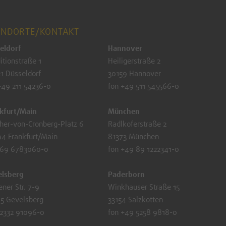
ANDORTE/KONTAKT
eldorf
Hannover
itionstraße 1
Heiligerstraße 2
1 Düsseldorf
30159 Hannover
+49 211 54236-0
fon +49 511 545566-0
kfurt/Main
München
her-von-Cronberg-Platz 6
Radlkoferstraße 2
4 Frankfurt/Main
81373 München
 69 6783060-0
fon +49 89 1222341-0
elsberg
Paderborn
ener Str. 7-9
Winkhauser Straße 15
5 Gevelsberg
33154 Salzkotten
2332 91096-0
fon +49 5258 9818-0