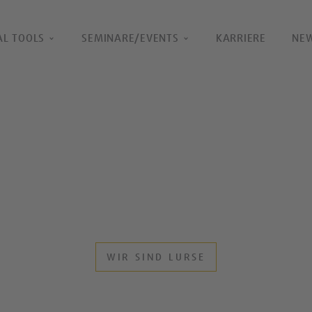
AL TOOLS
SEMINARE/EVENTS
KARRIERE
NE
UND BAV-SYSTEME
nbieter sind wir auf die
Als Kunde stehen Sie für uns im
d Talents spezialisiert. Wir
praxisnah und effizient an der E
 und -prozesse zu gestalten
hohen Qualitätsanspruch. So lei
 zu digitalisieren.
Profitabilität Ihres Unternehme
reden. Und kennenlernen.
WIR SIND LURSE