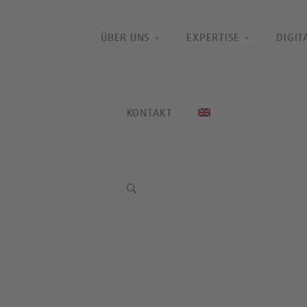
ÜBER UNS
EXPERTISE
DIGIT
LÖSUNGEN FÜR HR- 
KONTAKT
Als einer der führenden HR- und bAV-Lösungsa
Bereiche Compensation & Benefits, Pensions un
unterstützen Sie dabei, Ihre Personalsysteme
sowie Ihre Versorgungspläne zu optimieren und