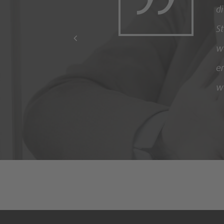
ein zeitgemäßes, summarisches
eteiligten Akzeptanz findet, sollte eingeführt
ich umgesetzt und haben unsere Erwartungen voll
nerschaftlichen, fachlichen Austausch und die
e uns Lurse bietet.“
herine Jagemann, Head of Total Rewards, Amadeus