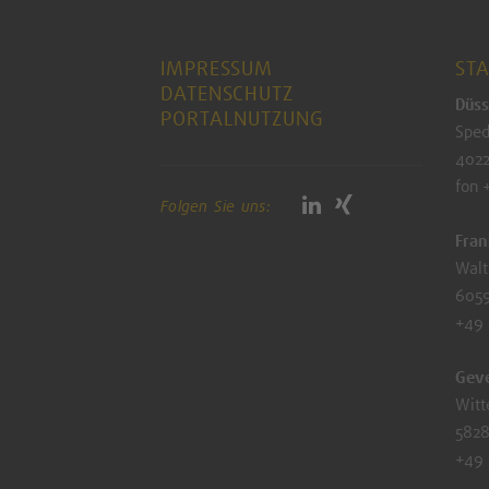
IMPRESSUM
ST
DATENSCHUTZ
Düss
PORTALNUTZUNG
Sped
4022
fon 
Folgen Sie uns:
Fran
Walt
6059
+49
Gev
Witt
5828
+49 