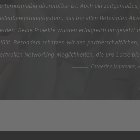
geschaffen, welche nachhaltig finanzierbar ist. Die Tr
Systems macht es für alle Lebensphasen der Beschäfti
Christoph Klenk,