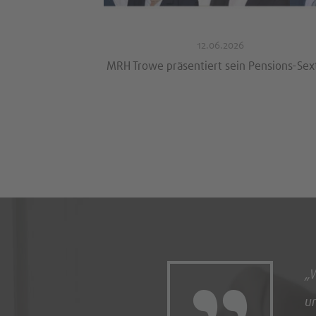
12.06.2026
Pensions-Sextett
MRH Trowe positioniert sich als führend
360-Grad-Anbieter im deutschen Benefi
Markt
fessionelle Unterstützung bei der Erarbeitung
d attraktiven Vergütungsstruktur zu erhalten,