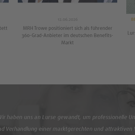
BENCHMARKING
/
COMPENSATION & BENEFITS
/
B
03.02.2026
er
Lurse Trendstudie Winter 2025: Abwärtstrend
Lu
ts-
bei Gehaltsbudgets setzt sich fort
„Unsere bisherigen Versorgungssysteme waren nicht 
Altersversorgungssystem von KRONES haben wir eine 