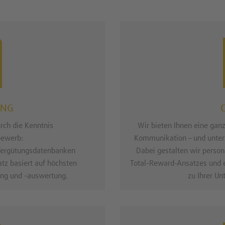
ING
urch die Kenntnis
Wir bieten Ihnen eine ganz
bewerb:
Kommunikation – und unters
 Vergütungsdatenbanken
Dabei gestalten wir person
z basiert auf höchsten
Total-Reward-Ansatzes und e
ung und -auswertung.
zu Ihrer U