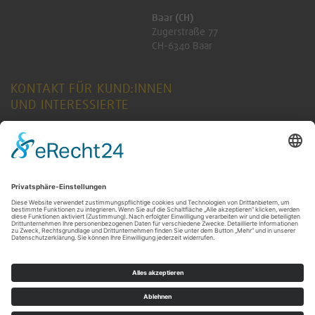
Baar (CH)
Zugerstraße 77
CH-6340 Baar
KONTAKT FÜR KUND:INNEN
UND INTERESSIERTE
ANFRAGE SENDEN
KONTAKT FÜR RENTNER:INNEN
ANFRAGE SENDEN