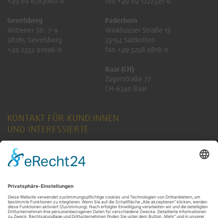
+49 69 6783060-0
fon +49 89 1222341-0
Gevelsberg
Paderborn
Wittener Str. 7-9
Winkhauser Straße 15
58285 Gevelsberg
33154 Salzkotten
+49 2332 91096-0
fon +49 5258 9818-0
Baar (CH)
Zugerstraße 77
CH-6340 Baar
KONTAKT FÜR KUND:INNEN
UND INTERESSIERTE
ANFRAGE SENDEN
KONTAKT FÜR RENTNER:INNEN