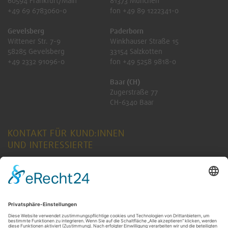
60594 Frankfurt/Main
81373 München
+49 69 6783060-0
fon +49 89 1222341-0
Gevelsberg
Paderborn
Wittener Str. 7-9
Winkhauser Straße 15
58285 Gevelsberg
33154 Salzkotten
+49 2332 91096-0
fon +49 5258 9818-0
Baar (CH)
Zugerstraße 77
CH-6340 Baar
KONTAKT FÜR KUND:INNEN
UND INTERESSIERTE
ANFRAGE SENDEN