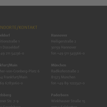
ANDORTE/KONTAKT
eldorf
Hannover
itionstraße 1
Heiligerstraße 2
1 Düsseldorf
30159 Hannover
+49 211 54236-0
fon +49 511 545566-0
kfurt/Main
München
her-von-Cronberg-Platz 6
Radlkoferstraße 2
4 Frankfurt/Main
81373 München
 69 6783060-0
fon +49 89 1222341-0
elsberg
Paderborn
ener Str. 7-9
Winkhauser Straße 15
5 Gevelsberg
33154 Salzkotten