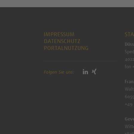
IMPRESSUM
ST
DATENSCHUTZ
Düss
PORTALNUTZUNG
Sped
4022
fon 
Folgen Sie uns:
Fran
Walt
6059
+49
Gev
Witt
5828