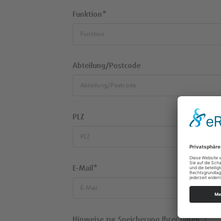
Funktion*
Abteilung/Postcode
PLZ
Ort
E-Mail*
Hinweise zur Speicherung Ihrer Daten*: