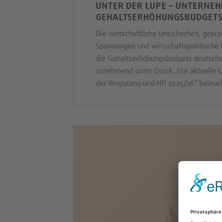
UNTER DER LUPE – UNTERNE
GEHALTSERHÖHUNGSBUDGET
Die wirtschaftliche Unsicherheit, geprä
Spannungen und wirtschaftspolitische 
die Gehaltserhöhungsbudgets deutsch
zunehmend unter Druck. Die aktuelle Lu
der Vergütung und HR 2025/26“ beleuch