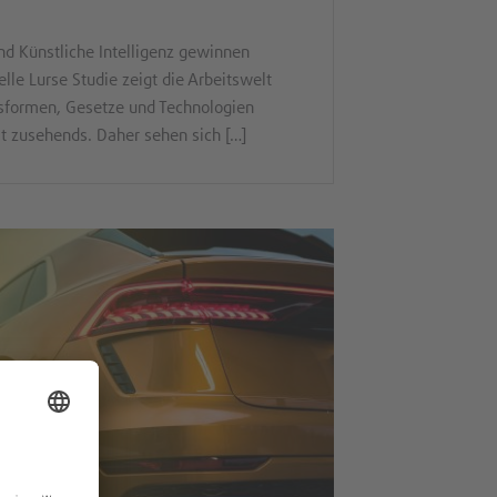
nd Künstliche Intelligenz gewinnen
lle Lurse Studie zeigt die Arbeitswelt
sformen, Gesetze und Technologien
t zusehends. Daher sehen sich […]