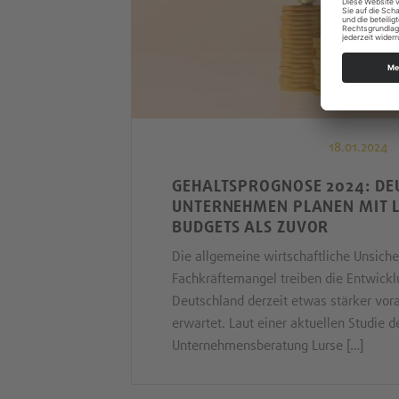
18.01.2024
GEHALTSPROGNOSE 2024: DE
UNTERNEHMEN PLANEN MIT L
BUDGETS ALS ZUVOR
Die allgemeine wirtschaftliche Unsicher
Fachkräftemangel treiben die Entwickl
Deutschland derzeit etwas stärker vor
erwartet. Laut einer aktuellen Studie d
Unternehmensberatung Lurse […]