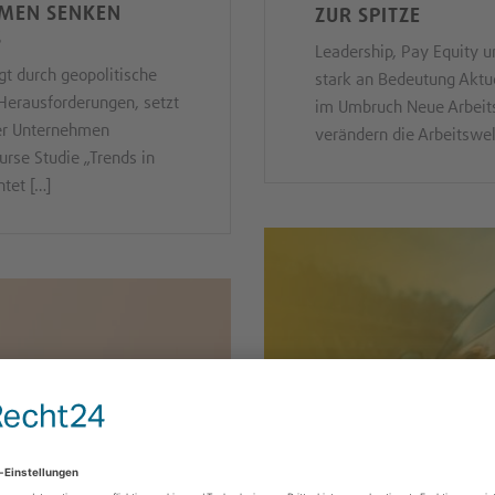
HMEN SENKEN
ZUR SPITZE
S
Leadership, Pay Equity u
gt durch geopolitische
stark an Bedeutung Aktue
Herausforderungen, setzt
im Umbruch Neue Arbeit
er Unternehmen
verändern die Arbeitswel
rse Studie „Trends in
tet […]