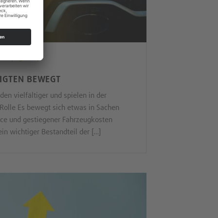
14.05.2024
TIGTEN BEWEGT
en vielfältiger und spielen in der
 Rolle Es bewegt sich etwas in Sachen
fice und gestiegener Fahrzeugkosten
in wichtiger Bestandteil der […]