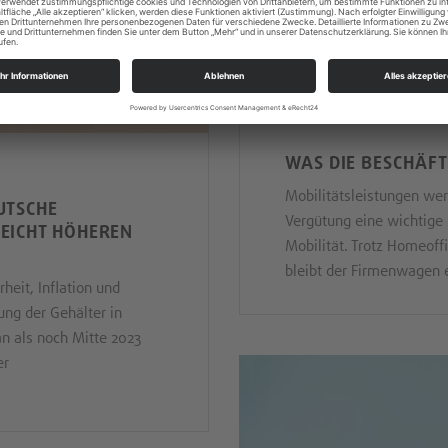
WAS DIE BESCHÄF
Mobilitätsleistungen werd
UTSCHE
Vergütung eine wichtige
EICHT HÖHEREN
Mobilität. Trotz Homeof
bleibt der Firmenwagen e
heit, Inflation und
ung der Gehälter in
an als noch Mitte 2023
er