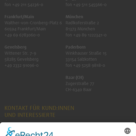
fon +49 211 54236-0
fon +49 511 545566-0
Frankfurt/Main
München
Walther-von-Cronberg-Platz 6
Radlkoferstraße 2
60594 Frankfurt/Main
81373 München
+49 69 6783060-0
fon +49 89 1222341-0
Gevelsberg
Paderborn
Wittener Str. 7-9
Winkhauser Straße 15
58285 Gevelsberg
33154 Salzkotten
+49 2332 91096-0
fon +49 5258 9818-0
Baar (CH)
Zugerstraße 77
CH-6340 Baar
KONTAKT FÜR KUND:INNEN
UND INTERESSIERTE