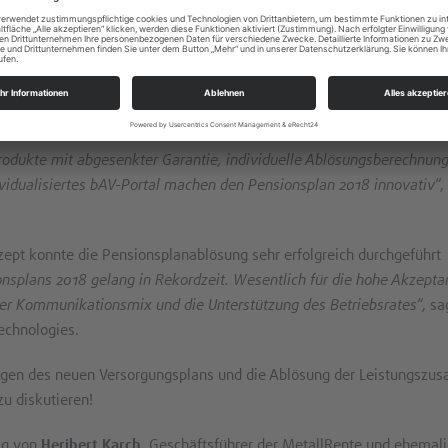
 sie dies, erhalten sie eine Förderung in gleicher Höhe von Krauss Maf
en in eine rückgedeckte Direktzusage. Der Altersversorgungsanspruch
m eines Besitzstands aufrechterhalten. Anwartschaften ab dem
plan werden über individuell errechnete Beiträge zu einer
ich wurde für Bestandsmitarbeiter das Matching-Modell eingeführt.
produkte mit abgesenkter Garantie, individuelle Ablösungsberechnun
dividualisiertes bAV-Portal machen den Pensionsplan 2018 innovativ
“,
t konnte die Pensionsplanablösung sehr erfolgreich durchgeführt
onsplans 2018 gelang in Rekordzeit. Wesentlich für die hohe Akzepta
her Kommunikationsmix und die Unterstützung des Betriebsrates
“, sa
Technologies.
ngen des neuen Versorgungsplans und die Ablösung der Leistungszus
zu diskutieren!
ag von
Heribert Karch
, Geschäftsführer der MetallRente und ehemali