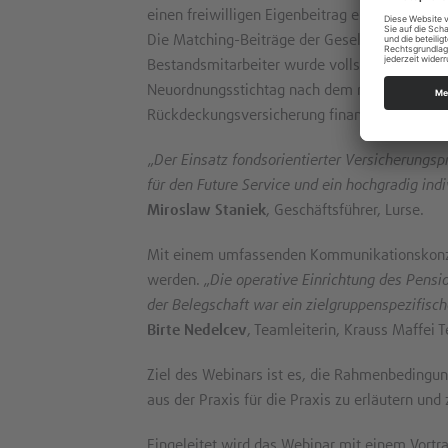
einen freiwilligen Eigenbeitrag erbringen. Tun
Die Matching-Beiträge der Gesellschaft fließ
Bestandsmitarbeiter wurde vollständig in For
Neuordnungsstichtag nach dem neuen Pensions
Rückdeckungsversicherung finanziert. Zusätzl
„
Der Einsatz fondsorientierter Versicherungs
für den Future Service und ein hochgradig in
Miroslaw Staniek
, Geschäftsführer, Lurse.
Mit einem umfassenden Kommunikationskonzep
werden. „
Die operative Einrichtung des Pensi
der Belegschaft war ein zielgruppenspezifisc
Birte Nedelcev
, Teamleiterin, Krauss Maffei 
Ziel des Webinars ist es, die Rahmenbedingu
aus der Praxis für die Praxis zu erläutern und 
Eingeleitet wird das Webinar mit einem Vortr