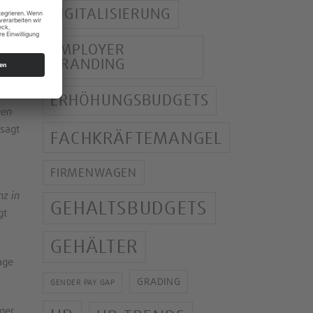
fei.
DIGITALISIERUNG
 für
EMPLOYER
BRANDING
ERHÖHUNGSBUDGETS
gen
 sagt
FACHKRÄFTEMANGEL
FIRMENWAGEN
nz in
GEHALTSBUDGETS
gt
GEHÄLTER
age
GRADING
GENDER PAY GAP
ger