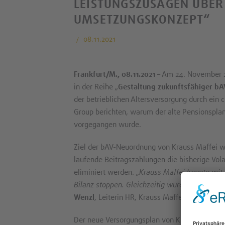
LEISTUNGSZUSAGEN ÜBER
UMSETZUNGSKONZEPT“
08.11.2021
Frankfurt/M., 08.11.2021
– Am 24. November 20
in der Reihe „
Gestaltung zukunftsfähiger bA
der betrieblichen Altersversorgung durch ein
Group berichten, warum der alte Pensionspla
vorgegangen wurde.
Ziel der bAV-Neuordnung von Krauss Maffei wa
laufende Beitragszahlungen die bisherige Vol
eliminiert werden. „
Krauss Maffei konnte mit
Bilanz stoppen. Gleichzeitig wurde den Mitar
Wenzl
, Leiterin HR, Krauss Maffei Group.
Der neue Versorgungsplan von Krauss Maffei i