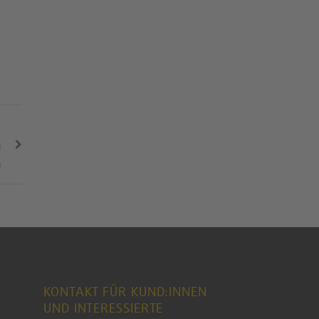
-
T
g
n
KONTAKT FÜR KUND:INNEN
UND INTERESSIERTE