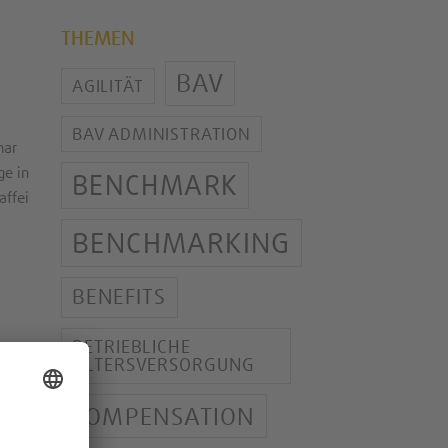
THEMEN
BAV
AGILITÄT
BAV ADMINISTRATION
nar
ge in
BENCHMARK
affei
BENCHMARKING
BENEFITS
BETRIEBLICHE
ALTERSVERSORGUNG
Jutta
COMPENSATION
ie