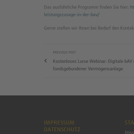
Das ausführliche Programm finden Sie hier:
h
leistungszusage-in-der-bav/
Gerne stellen wir Ihnen bei Bedarf den Kontak
PREVIOUS POST
Kostenloses Lurse Webinar: Digitale bAV 
fondsgebundener Vermögensanlage
IMPRESSUM
ST
DATENSCHUTZ
Düss