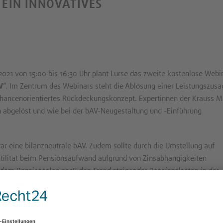
 EIN INNOVATIVES
21 von 15:00 bis 16:30 Uhr plant Lurse das zweite kostenlose Webi
V
“. Im Zentrum des Webinars steht die Ablösung einer Leistungszusa
 chancenorientiertes Rückdeckungskonzept. Expertinnen der Krauss M
n abgelöst und wie bei der bAV-Neugestaltung und -Einführung
r eine bilanzneutrale bAV. Zudem sollte durch die Umstellung auf
atilität beim Pensionsaufwand aufgrund von Zinsabhängigkeiten
 dem Pensionsplan 2018 den Trend steigender Pensionslasten in der
beitern eine gleichwertige bAV mit mehr Wahlrechten geboten
“, sagt
st ein reines Matching-System. Alle Mitarbeiter nehmen teil, wenn s