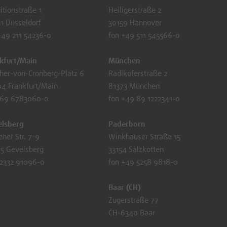
itionstraße 1
Heiligerstraße 2
1 Düsseldorf
30159 Hannover
+49 211 54236-0
fon +49 511 545566-0
kfurt/Main
München
her-von-Cronberg-Platz 6
Radlkoferstraße 2
4 Frankfurt/Main
81373 München
 69 6783060-0
fon +49 89 1222341-0
elsberg
Paderborn
ener Str. 7-9
Winkhauser Straße 15
5 Gevelsberg
33154 Salzkotten
2332 91096-0
fon +49 5258 9818-0
Baar (CH)
Zugerstraße 77
CH-6340 Baar