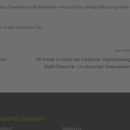
ttps://www.lurse.de/seminare-events/lurse-dialog/abloesung-einer
t zu den Sprechern her.
NEXT POS
mit
HR-Trends in Zeiten der Pandemie: Digitalisierun
bleibt Thema Nr. 1 in deutschen Unternehme
ANDORTE/KONTAKT
eldorf
Hannover