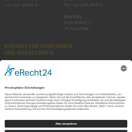
+49 2332 91096-0
fon +49 5258 9818-0
Baar (CH)
Zugerstraße 77
CH-6340 Baar
KONTAKT FÜR KUND:INNEN
UND INTERESSIERTE
ANFRAGE SENDEN
KONTAKT FÜR RENTNER:INNEN
ANFRAGE SENDEN