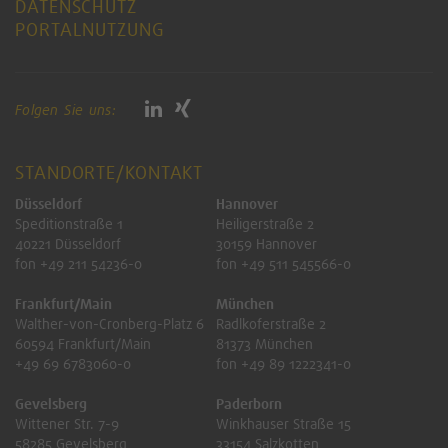
DATENSCHUTZ
PORTALNUTZUNG
Folgen Sie uns:
STANDORTE/KONTAKT
Düsseldorf
Hannover
Speditionstraße 1
Heiligerstraße 2
40221 Düsseldorf
30159 Hannover
fon +49 211 54236-0
fon +49 511 545566-0
Frankfurt/Main
München
Walther-von-Cronberg-Platz 6
Radlkoferstraße 2
60594 Frankfurt/Main
81373 München
+49 69 6783060-0
fon +49 89 1222341-0
Gevelsberg
Paderborn
Wittener Str. 7-9
Winkhauser Straße 15
58285 Gevelsberg
33154 Salzkotten