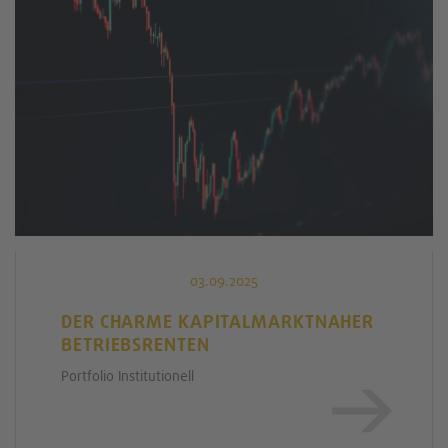
03.09.2025
DER CHARME KAPITALMARKTNAHER
BETRIEBSRENTEN
Portfolio Institutionell