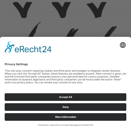
02.04.2024
BETRIEBSRENTE IM WÜRGEGRIFF DER
REGULATOREN
Portfolio Institutionell