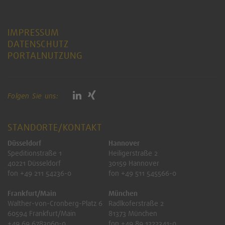
IMPRESSUM
DATENSCHUTZ
PORTALNUTZUNG
Folgen Sie uns:
STANDORTE/KONTAKT
Düsseldorf
Hannover
Speditionstraße 1
Heiligerstraße 2
40221 Düsseldorf
30159 Hannover
fon +49 211 54236-0
fon +49 511 545566-0
Frankfurt/Main
München
Walther-von-Cronberg-Platz 6
Radlkoferstraße 2
60594 Frankfurt/Main
81373 München
+49 69 6783060-0
fon +49 89 1222341-0