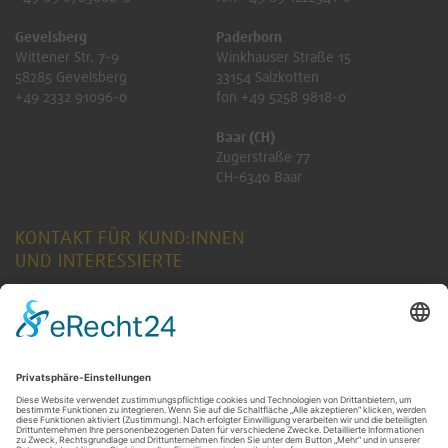
Gevelsberg
Paderborn
Wittener Str. 7-9
Winkhauser Straße 15
58285 Gevelsberg
33154 Salzkotten
+49 2332 91096-0
fon +49 5258 9818-0
Baar (CH)
Zugerstraße 77
CH-6340 Baar
KONTAKT FÜR KUND:INNEN
UND INTERESSIERTE
ANFRAGE SENDEN
KONTAKT FÜR RENTNER:INNEN