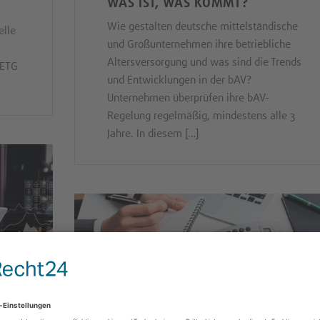
WAS IST, WAS KOMMT?
Wie gestalten deutsche mittelständische
elle
und Großunternehmen ihre betriebliche
Altersversorgung und was sind die Trends
 ETG
und Entwicklungen in der bAV?
Unternehmen überprüfen ihre bAV-
Regelung regelmäßig, mindestens alle 3
Jahre. In diesem […]