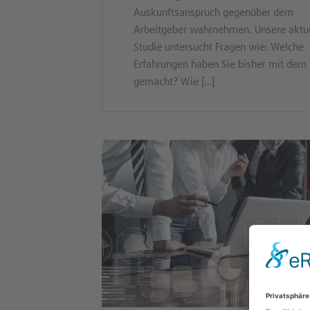
Auskunftsanspruch gegenüber dem
Arbeitgeber wahrnehmen. Unsere aktu
Studie untersucht Fragen wie: Welche
Erfahrungen haben Sie bisher mit dem
gemacht? Wie […]