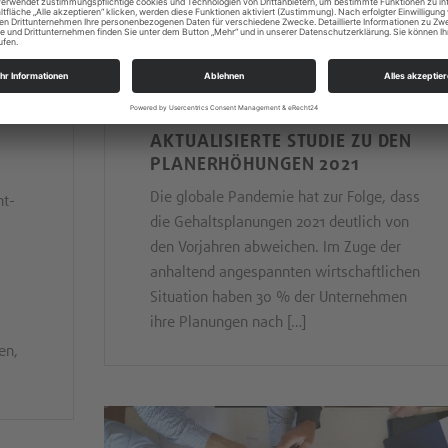
S
17.12.2020
AKTUALISIERTE STUDIE ZU DEN
PLANERHÖHUNGEN 2021
Die globale Pandemie hat zur Folge, dass
ht-
die Gehaltsplanungen 2021 deutlich von
den Vorjahren abweichen. Im Zuge der
anhaltend angespannten wirtschaftlichen
Situation haben 30 % der Unternehmen
ihre Planungen nach […]
en,