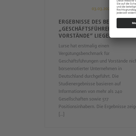
03.03.2021
ERGEBNISSE DES BENCHMARK
„GESCHÄFTSFÜHRER UND
VORSTÄNDE“ LIEGEN VOR
Lurse hat erstmalig einen
Vergütungsbenchmark für
Geschäftsführungen und Vorstände nic
börsennotierter Unternehmen in
Deutschland durchgeführt. Die
Studienergebnisse basieren auf
Informationen von mehr als 240
Gesellschaften sowie 517
Positionsinhabern. Die Ergebnisse zeig
[…]