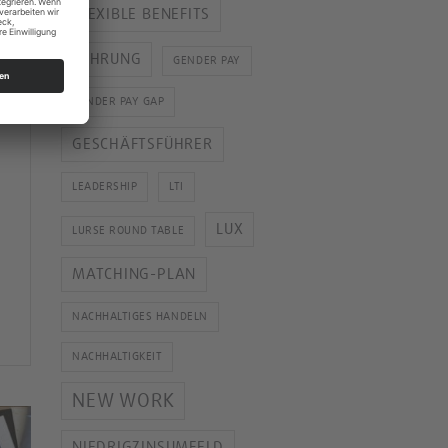
FLEXIBLE BENEFITS
FÜHRUNG
GENDER PAY
GENDER PAY GAP
GESCHÄFTSFÜHRER
LEADERSHIP
LTI
LUX
LURSE ROUND TABLE
MATCHING-PLAN
NACHHALTIGES HANDELN
NACHHALTIGKEIT
NEW WORK
NIEDRIGZINSUMFELD