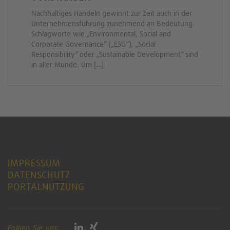
Nachhaltiges Handeln gewinnt zur Zeit auch in der
Unternehmensführung zunehmend an Bedeutung.
Schlagworte wie „Environmental, Social and
Corporate Governance“ („ESG“), „Social
Responsibility“ oder „Sustainable Development“ sind
in aller Munde. Um […]
IMPRESSUM
DATENSCHUTZ
PORTALNUTZUNG
Folgen Sie uns: