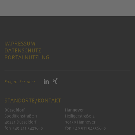
IMPRESSUM
DATENSCHUTZ
PORTALNUTZUNG
Folgen Sie uns:
STANDORTE/KONTAKT
Düsseldorf
Hannover
Speditionstraße 1
Heiligerstraße 2
40221 Düsseldorf
30159 Hannover
fon +49 211 54236-0
fon +49 511 545566-0