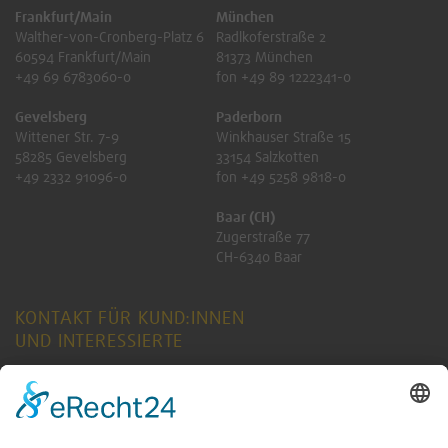
Frankfurt/Main
München
Walther-von-Cronberg-Platz 6
Radlkoferstraße 2
60594 Frankfurt/Main
81373 München
+49 69 6783060-0
fon +49 89 1222341-0
Gevelsberg
Paderborn
Wittener Str. 7-9
Winkhauser Straße 15
58285 Gevelsberg
33154 Salzkotten
+49 2332 91096-0
fon +49 5258 9818-0
Baar (CH)
Zugerstraße 77
CH-6340 Baar
KONTAKT FÜR KUND:INNEN
UND INTERESSIERTE
ANFRAGE SENDEN