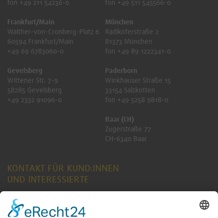
fon +49 211 54236-0
fon +49 511 545566-0
Frankfurt/Main
München
Walther-von-Cronberg-Platz 6
Radlkoferstraße 2
60594 Frankfurt/Main
81373 München
+49 69 6783060-0
fon +49 89 1222341-0
Gevelsberg
Paderborn
Wittener Str. 7-9
Winkhauser Straße 15
58285 Gevelsberg
33154 Salzkotten
+49 2332 91096-0
fon +49 5258 9818-0
Baar (CH)
Zugerstraße 77
CH-6340 Baar
KONTAKT FÜR KUND:INNEN
UND INTERESSIERTE