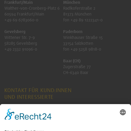
Frankfurt/Main
München
Walther-von-Cronberg-Platz 6
Radlkoferstraße 2
60594 Frankfurt/Main
81373 München
+49 69 6783060-0
fon +49 89 1222341-0
Gevelsberg
Paderborn
Wittener Str. 7-9
Winkhauser Straße 15
58285 Gevelsberg
33154 Salzkotten
+49 2332 91096-0
fon +49 5258 9818-0
Baar (CH)
Zugerstraße 77
CH-6340 Baar
KONTAKT FÜR KUND:INNEN
UND INTERESSIERTE
ANFRAGE SENDEN