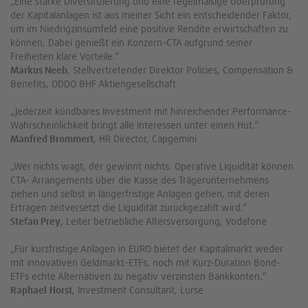
„Eine starke Diversifizierung und eine regelmäßige Überprüfung
der Kapitalanlagen ist aus meiner Sicht ein entscheidender Faktor,
um im Niedrigzinsumfeld eine positive Rendite erwirtschaften zu
können. Dabei genießt ein Konzern-CTA aufgrund seiner
Freiheiten klare Vorteile.“
Markus Neeb
, Stellvertretender Direktor Policies, Compensation &
Benefits, ODDO BHF Aktiengesellschaft
„Jederzeit kündbares Investment mit hinreichender Performance-
Wahrscheinlichkeit bringt alle Interessen unter einen Hut.“
Manfred Brommert
, HR Director, Capgemini
„Wer nichts wagt, der gewinnt nichts. Operative Liquidität können
CTA- Arrangements über die Kasse des Trägerunternehmens
ziehen und selbst in längerfristige Anlagen gehen, mit deren
Erträgen zeitversetzt die Liquidität zurückgezahlt wird.“
Stefan Prey
, Leiter betriebliche Altersversorgung, Vodafone
„Für kurzfristige Anlagen in EURO bietet der Kapitalmarkt weder
mit innovativen Geldmarkt-ETFs, noch mit Kurz-Duration Bond-
ETFs echte Alternativen zu negativ verzinsten Bankkonten.“
Raphael
Horst
, Investment Consultant, Lurse