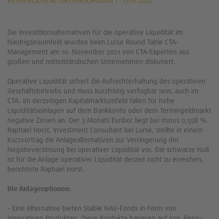
BETRIEBLICHE ALTERSVERSORGUNG
17.01.2022
Die Investitionsalternativen für die operative Liquidität im
Niedrigzinsumfeld wurden beim Lurse Round Table CTA-
Management am 10. November 2021 von CTA-Experten aus
großen und mittelständischen Unternehmen diskutiert.
Operative Liquidität sichert die Aufrechterhaltung des operativen
Geschäftsbetriebs und muss kurzfristig verfügbar sein, auch im
CTA. Im derzeitigen Kapitalmarktumfeld fallen für hohe
Liquiditätseinlagen auf dem Bankkonto oder dem Termingeldmarkt
negative Zinsen an. Der 3 Monats Euribor liegt bei minus 0,558 %.
Raphael Horst, Investment Consultant bei Lurse, stellte in einem
Kurzvortrag die Anlagealternativen zur Verringerung der
Negativverzinsung bei operativer Liquidität vor. Die schwarze Null
ist für die Anlage operativer Liquidität derzeit nicht zu erreichen,
berichtete Raphael Horst.
Die Anlageoptionen:
– Eine Alternative bieten Stable NAV-Fonds in Form von
innovativen Produkten. Diese Produkte basieren auf sog. Repo-