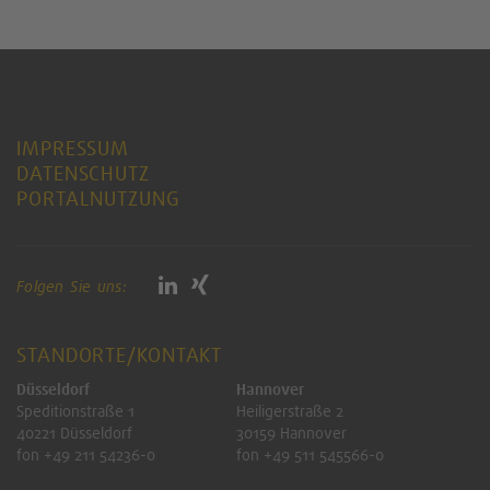
IMPRESSUM
DATENSCHUTZ
PORTALNUTZUNG
Folgen Sie uns:
STANDORTE/KONTAKT
Düsseldorf
Hannover
Speditionstraße 1
Heiligerstraße 2
40221 Düsseldorf
30159 Hannover
fon +49 211 54236-0
fon +49 511 545566-0