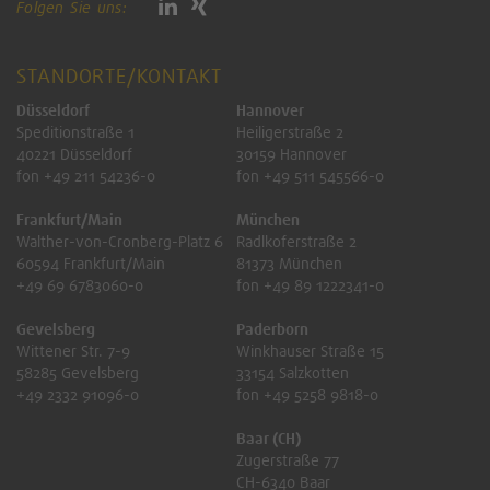
Folgen Sie uns:
STANDORTE/KONTAKT
Düsseldorf
Hannover
Speditionstraße 1
Heiligerstraße 2
40221 Düsseldorf
30159 Hannover
fon +49 211 54236-0
fon +49 511 545566-0
Frankfurt/Main
München
Walther-von-Cronberg-Platz 6
Radlkoferstraße 2
60594 Frankfurt/Main
81373 München
+49 69 6783060-0
fon +49 89 1222341-0
Gevelsberg
Paderborn
Wittener Str. 7-9
Winkhauser Straße 15
58285 Gevelsberg
33154 Salzkotten
+49 2332 91096-0
fon +49 5258 9818-0
Baar (CH)
Zugerstraße 77
CH-6340 Baar