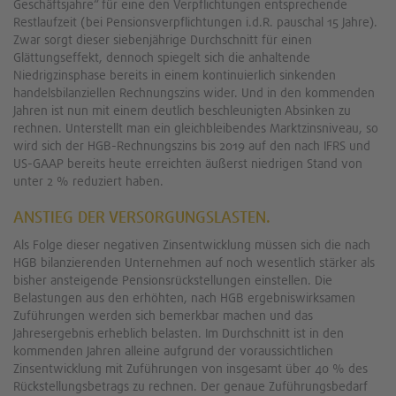
Geschäftsjahre“ für eine den Verpflichtungen entsprechende
Restlaufzeit (bei Pensionsverpflichtungen i.d.R. pauschal 15 Jahre).
Zwar sorgt dieser siebenjährige Durchschnitt für einen
Glättungseffekt, dennoch spiegelt sich die anhaltende
Niedrigzinsphase bereits in einem kontinuierlich sinkenden
handelsbilanziellen Rechnungszins wider. Und in den kommenden
Jahren ist nun mit einem deutlich beschleunigten Absinken zu
rechnen. Unterstellt man ein gleichbleibendes Marktzinsniveau, so
wird sich der HGB-Rechnungszins bis 2019 auf den nach IFRS und
US-GAAP bereits heute erreichten äußerst niedrigen Stand von
unter 2 % reduziert haben.
ANSTIEG DER VERSORGUNGSLASTEN.
Als Folge dieser negativen Zinsentwicklung müssen sich die nach
HGB bilanzierenden Unternehmen auf noch wesentlich stärker als
bisher ansteigende Pensionsrückstellungen einstellen. Die
Belastungen aus den erhöhten, nach HGB ergebniswirksamen
Zuführungen werden sich bemerkbar machen und das
Jahresergebnis erheblich belasten. Im Durchschnitt ist in den
kommenden Jahren alleine aufgrund der voraussichtlichen
Zinsentwicklung mit Zuführungen von insgesamt über 40 % des
Rückstellungsbetrags zu rechnen. Der genaue Zuführungsbedarf