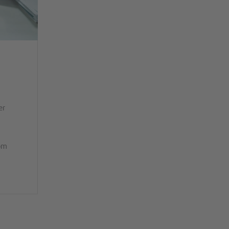
er
om