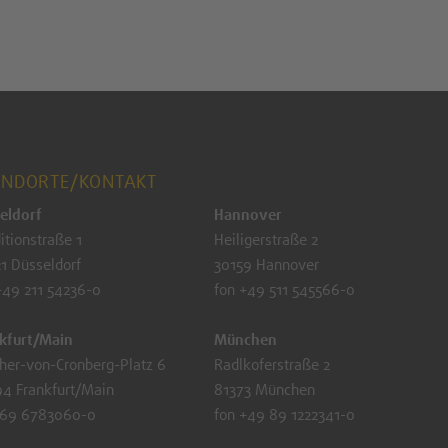
ANDORTE/KONTAKT
eldorf
Hannover
itionstraße 1
Heiligerstraße 2
1 Düsseldorf
30159 Hannover
+49 211 54236-0
fon +49 511 545566-0
kfurt/Main
München
her-von-Cronberg-Platz 6
Radlkoferstraße 2
4 Frankfurt/Main
81373 München
 69 6783060-0
fon +49 89 1222341-0