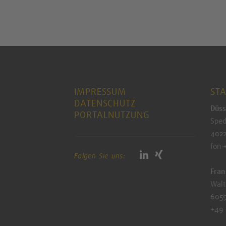
IMPRESSUM
ST
DATENSCHUTZ
Düss
PORTALNUTZUNG
Sped
4022
fon 
Folgen Sie uns:
Fran
Walt
6059
+49