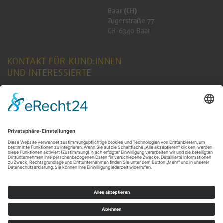
Baar (CH)
Zugerstraße 77
CH-6340 Baar
KONTAKT FÜR KUND:INNEN
UND INTERESSIERTE
ANFRAGE SENDEN
KONTAKT FÜR RENTNER:INNEN
ANFRAGE SENDEN