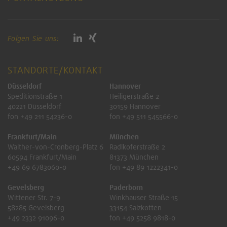
Folgen Sie uns:
STANDORTE/KONTAKT
Düsseldorf
Hannover
Speditionstraße 1
Heiligerstraße 2
40221 Düsseldorf
30159 Hannover
fon +49 211 54236-0
fon +49 511 545566-0
Frankfurt/Main
München
Walther-von-Cronberg-Platz 6
Radlkoferstraße 2
60594 Frankfurt/Main
81373 München
+49 69 6783060-0
fon +49 89 1222341-0
Gevelsberg
Paderborn
Wittener Str. 7-9
Winkhauser Straße 15
58285 Gevelsberg
33154 Salzkotten
+49 2332 91096-0
fon +49 5258 9818-0