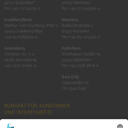
40221 Düsseldorf
30159 Hannover
fon +49 211 54236-0
fon +49 511 545566-0
Frankfurt/Main
München
Walther-von-Cronberg-Platz 6
Radlkoferstraße 2
60594 Frankfurt/Main
81373 München
+49 69 6783060-0
fon +49 89 1222341-0
Gevelsberg
Paderborn
Wittener Str. 7-9
Winkhauser Straße 15
58285 Gevelsberg
33154 Salzkotten
+49 2332 91096-0
fon +49 5258 9818-0
Baar (CH)
Zugerstraße 77
CH-6340 Baar
KONTAKT FÜR KUND:INNEN
UND INTERESSIERTE