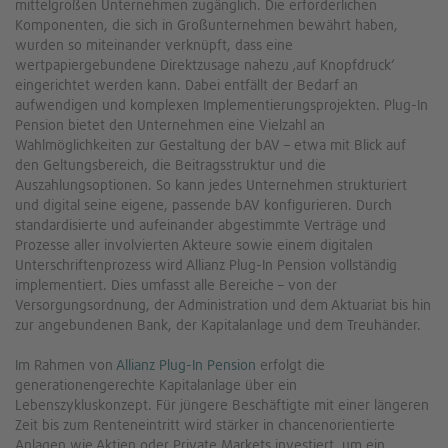
mittelgroßen Unternehmen zugänglich. Die erforderlichen
Komponenten, die sich in Großunternehmen bewährt haben,
wurden so miteinander verknüpft, dass eine
wertpapiergebundene Direktzusage nahezu ‚auf Knopfdruck‘
eingerichtet werden kann. Dabei entfällt der Bedarf an
aufwendigen und komplexen Implementierungsprojekten. Plug-In
Pension bietet den Unternehmen eine Vielzahl an
Wahlmöglichkeiten zur Gestaltung der bAV – etwa mit Blick auf
den Geltungsbereich, die Beitragsstruktur und die
Auszahlungsoptionen. So kann jedes Unternehmen strukturiert
und digital seine eigene, passende bAV konfigurieren. Durch
standardisierte und aufeinander abgestimmte Verträge und
Prozesse aller involvierten Akteure sowie einem digitalen
Unterschriftenprozess wird Allianz Plug-In Pension vollständig
implementiert. Dies umfasst alle Bereiche – von der
Versorgungsordnung, der Administration und dem Aktuariat bis hin
zur angebundenen Bank, der Kapitalanlage und dem Treuhänder.
Im Rahmen von
Allianz Plug-In Pension
erfolgt die
generationengerechte Kapitalanlage über ein
Lebenszykluskonzept. Für jüngere Beschäftigte mit einer längeren
Zeit bis zum Renteneintritt wird stärker in chancenorientierte
Anlagen wie Aktien oder Private Markets investiert, um ein