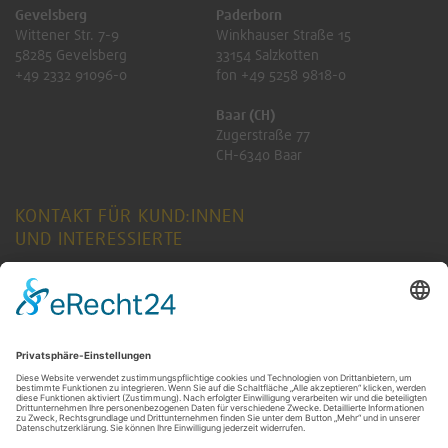
Gevelsberg
Paderborn
Wittener Str. 7-9
Winkhauser Straße 15
58285 Gevelsberg
33154 Salzkotten
+49 2332 91096-0
fon +49 5258 9818-0
Baar (CH)
Zugerstraße 77
CH-6340 Baar
KONTAKT FÜR KUND:INNEN
UND INTERESSIERTE
ANFRAGE SENDEN
KONTAKT FÜR RENTNER:INNEN