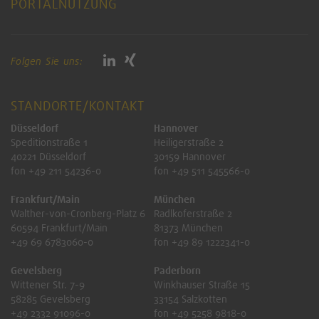
PORTALNUTZUNG
Folgen Sie uns:
STANDORTE/KONTAKT
Düsseldorf
Hannover
Speditionstraße 1
Heiligerstraße 2
40221 Düsseldorf
30159 Hannover
fon +49 211 54236-0
fon +49 511 545566-0
Frankfurt/Main
München
Walther-von-Cronberg-Platz 6
Radlkoferstraße 2
60594 Frankfurt/Main
81373 München
+49 69 6783060-0
fon +49 89 1222341-0
Gevelsberg
Paderborn
Wittener Str. 7-9
Winkhauser Straße 15
58285 Gevelsberg
33154 Salzkotten
+49 2332 91096-0
fon +49 5258 9818-0