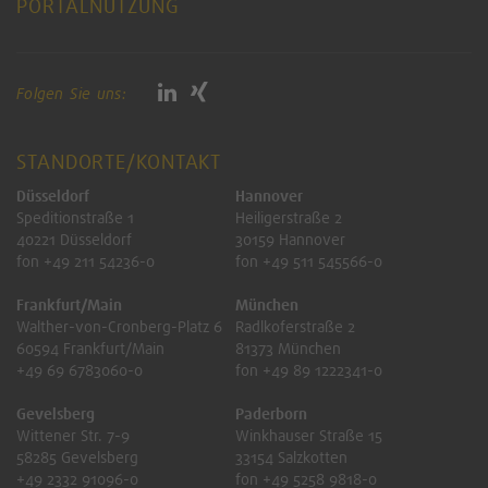
PORTALNUTZUNG
Folgen Sie uns:
STANDORTE/KONTAKT
Düsseldorf
Hannover
Speditionstraße 1
Heiligerstraße 2
40221 Düsseldorf
30159 Hannover
fon +49 211 54236-0
fon +49 511 545566-0
Frankfurt/Main
München
Walther-von-Cronberg-Platz 6
Radlkoferstraße 2
60594 Frankfurt/Main
81373 München
+49 69 6783060-0
fon +49 89 1222341-0
Gevelsberg
Paderborn
Wittener Str. 7-9
Winkhauser Straße 15
58285 Gevelsberg
33154 Salzkotten
+49 2332 91096-0
fon +49 5258 9818-0