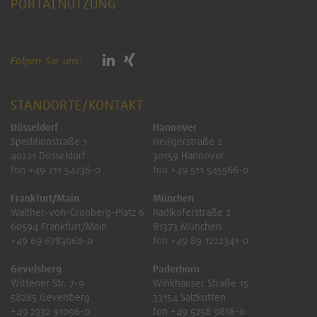
PORTALNUTZUNG
Folgen Sie uns:
STANDORTE/KONTAKT
Düsseldorf
Hannover
Speditionstraße 1
Heiligerstraße 2
40221 Düsseldorf
30159 Hannover
fon +49 211 54236-0
fon +49 511 545566-0
Frankfurt/Main
München
Walther-von-Cronberg-Platz 6
Radlkoferstraße 2
60594 Frankfurt/Main
81373 München
+49 69 6783060-0
fon +49 89 1222341-0
Gevelsberg
Paderborn
Wittener Str. 7-9
Winkhauser Straße 15
58285 Gevelsberg
33154 Salzkotten
+49 2332 91096-0
fon +49 5258 9818-0