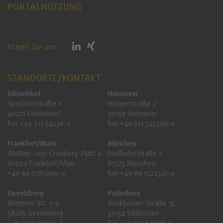
PORTALNUTZUNG
Folgen Sie uns:
STANDORTE/KONTAKT
Düsseldorf
Hannover
Speditionstraße 1
Heiligerstraße 2
40221 Düsseldorf
30159 Hannover
fon +49 211 54236-0
fon +49 511 545566-0
Frankfurt/Main
München
Walther-von-Cronberg-Platz 6
Radlkoferstraße 2
60594 Frankfurt/Main
81373 München
+49 69 6783060-0
fon +49 89 1222341-0
Gevelsberg
Paderborn
Wittener Str. 7-9
Winkhauser Straße 15
58285 Gevelsberg
33154 Salzkotten
+49 2332 91096-0
fon +49 5258 9818-0